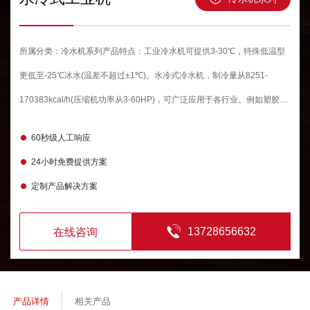
所属分类：冷水机系列产品特点：工业冷水机可提供3-30℃，特殊低温型
更低至-25℃冰水(温差不超过±1℃)。水冷式冷水机，制冷量从8251-
170383kcal/h(压缩机功率从3-60HP)，可广泛应用于各行业。例如塑胶业
中的注塑，吸塑，冷水机可以精确的控制塑胶成型模具温度以缩短成型周
60秒级人工响应
期，加速产品定型，使产品既不变形及缩水，还可以提高表面的光洁度，
24小时免费提供方案
增强透视率;也适用于冷却数控机床，坐标镗做，磨床，加工中心，组合机
定制产品解决方案
床···
13728656632
在线咨询
产品详情
相关产品