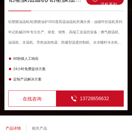
温机系列
铝塑膜油温机/铝塑膜油炉/350度高温油温机所属分类：油循环控温机系列
年记机械20年专注生产、研发、销售、高端工业温控设备：燃气模温机、
油温机、水温机、导热油加热器、防爆型温度控制机、水冷螺杆冷水机、
风冷式冷水机、工业冷风机、恒温冷一体机等，可定制尺寸、度数，应用
60秒级人工响应
于多种行业和领域，不仅行销全国各地,还远销海外，欢迎咨询！
24小时免费提供方案
定制产品解决方案
13728656632
在线咨询
产品详情
相关产品